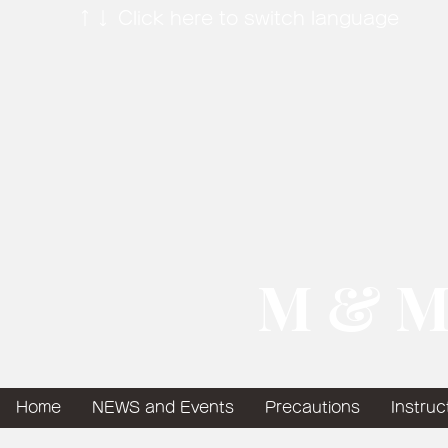
↑↓ Click here to switch language
​ M & M
Home
NEWS and Events
Precautions
Instruc