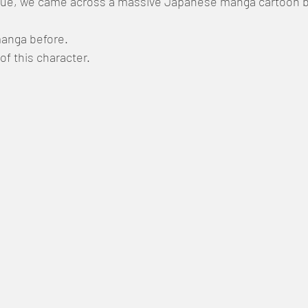
ue, we came across a massive Japanese manga cartoon ba
manga before. 
of this character.