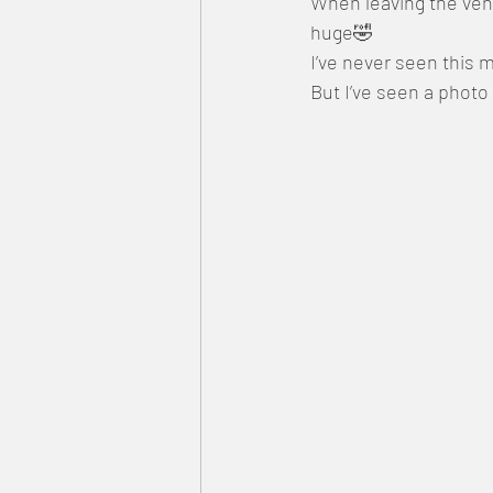
When leaving the ven
huge🤣
I’ve never seen this 
But I’ve seen a photo 