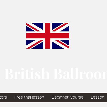
 British Ballro
tors
Free trial lesson
Beginner Course
Lesson