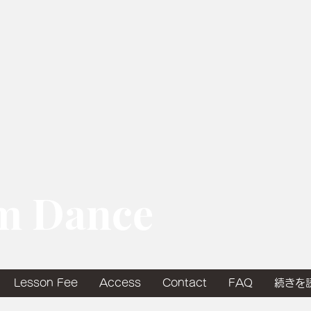
om Dance
Lesson Fee
Access
Contact
FAQ
続きを