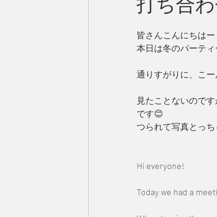
打ち合わ
皆さんこんにちはー
本日は冬のパーティ
通りすがりに、こー
見たことないのです
です😊　
つられて写真とっち
Hi everyone! 
Today we had a meetin