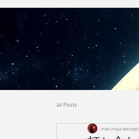
All Posts
matt.maya.dance@g