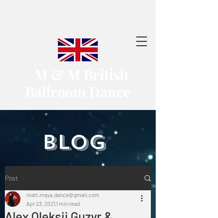
​ M & M British
Ballroom Dance
​BLOG
Post
matt.maya.dance@gmail.com
Apr 23, 2021
1 min read
Alex Oleksii Guzyr &