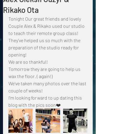
Rikako Ota
Tonight Our great friends and lovely  
Couple Alex & Rikako used our studio 
to teach their remote group class!
They've helped us so much with the 
preparation of the studio ready for 
opening!
We are so thankful!
Tomorrow they are going to help us 
wax the floor. ( again!)
We've taken many photos over the last 
couple of weeks!
I'm looking forward to up dating this 
blog with the pics soon❤️